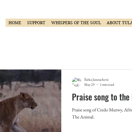
HOME
SUPPORT
WHISPERS OF THE SOUL
ABOUT TUL
Šárka Janouchová
May 29
1 min read
Praise song to the 
Praise song of Credo Mutwy, Afri
The Animal.