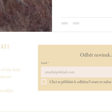
VATI
Odběr novinek 
Email
*
 of the Soul
lavati
Chci se přihlásit k odběru/I want to subsc
arodějka