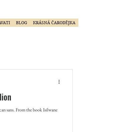
AVATI
BLOG
KRÁSNÁ ČARODĚJKA
lion
can sans. From the book Isilwane