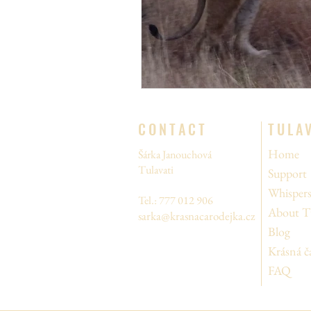
CONTACT
TULA
Home
Šárka Janouchová
Tulavati
Support
Whispers
Tel.: 777 012 906
About Tu
sarka@krasnacarodejka.cz
Blog
Krásná č
FAQ