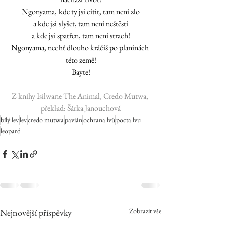
Ngonyama, kde ty jsi cítit, tam není zlo
a kde jsi slyšet, tam není neštěstí
a kde jsi spatřen, tam není strach!
Ngonyama, nechť dlouho kráčíš po planinách 
této země!
Bayte!
Z knihy Isilwane The Animal, Credo Mutwa, 
překlad: Šárka Janouchová
bílý lev
lev
credo mutwa
pavián
ochrana lvů
pocta lvu
leopard
Zobrazit vše
Nejnovější příspěvky