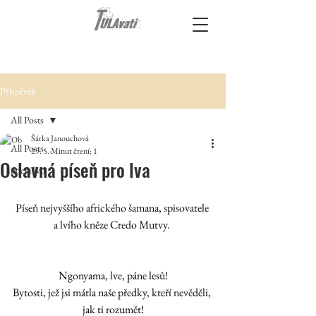
Příspěvek
All Posts
Šárka Janouchová
All Posts
29. 5.
Minut čtení: 1
Oslavná píseň pro lva
pocta lvu
Píseň nejvyššího afrického šamana, spisovatele 
a lvího kněze Credo Mutvy. 
Ngonyama, lve, páne lesů!
Bytosti, jež jsi mátla naše předky, kteří nevěděli, 
jak ti rozumět!