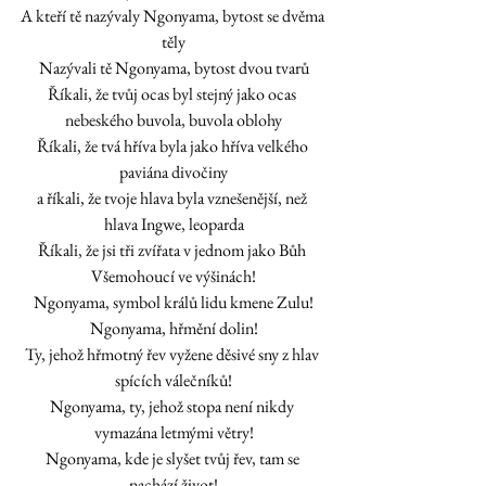
A kteří tě nazývaly Ngonyama, bytost se dvěma 
těly
Nazývali tě Ngonyama, bytost dvou tvarů
Říkali, že tvůj ocas byl stejný jako ocas 
nebeského buvola, buvola oblohy
Říkali, že tvá hříva byla jako hříva velkého 
paviána divočiny
a říkali, že tvoje hlava byla vznešenější, než 
hlava Ingwe, leoparda
Říkali, že jsi tři zvířata v jednom jako Bůh 
Všemohoucí ve výšinách!
Ngonyama, symbol králů lidu kmene Zulu!
Ngonyama, hřmění dolin!
Ty, jehož hřmotný řev vyžene děsivé sny z hlav 
spících válečníků!
Ngonyama, ty, jehož stopa není nikdy 
vymazána letmými větry!
Ngonyama, kde je slyšet 
tvůj řev
, tam se 
nachází život!